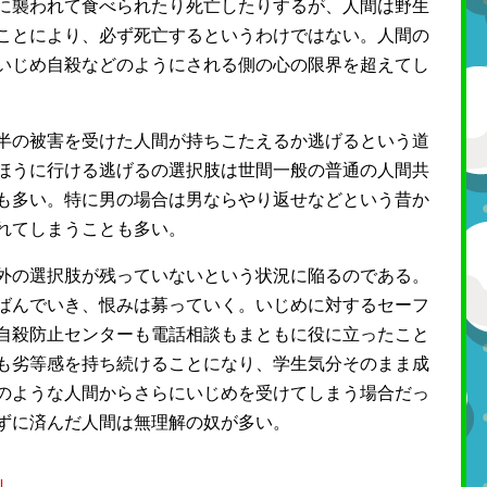
に襲われて食べられたり死亡したりするが、人間は野生
ことにより、必ず死亡するというわけではない。人間の
いじめ自殺などのようにされる側の心の限界を超えてし
半の被害を受けた人間が持ちこたえるか逃げるという道
ほうに行ける逃げるの選択肢は世間一般の普通の人間共
も多い。特に男の場合は男ならやり返せなどという昔か
れてしまうことも多い。
外の選択肢が残っていないという状況に陥るのである。
ばんでいき、恨みは募っていく。いじめに対するセーフ
自殺防止センターも電話相談もまともに役に立ったこと
も劣等感を持ち続けることになり、学生気分そのまま成
のような人間からさらにいじめを受けてしまう場合だっ
ずに済んだ人間は無理解の奴が多い。
」