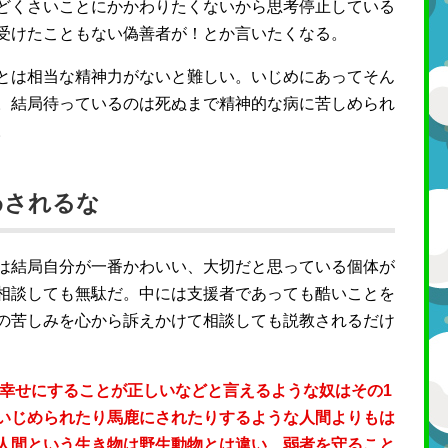
どくさいことにかかわりたくないから思考停止している
受けたこともない偽善者が！とか言いたくなる。
とは相当な精神力がないと難しい。いじめにあってそん
。結局待っているのは死ぬまで精神的な病に苦しめられ
。
わされるな
は結局自分が一番かわいい、大切だと思っている個体が
相談しても無駄だ。中には支援者であっても酷いことを
の苦しみを心から訴えかけて相談しても説教されるだけ
を幸せにすることが正しいなどと言えるような奴はその1
いじめられたり馬鹿にされたりするような人間よりもは
人間という生き物は野生動物とは違い、弱者を守ること