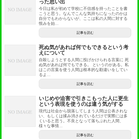
った思い出
今日は私が初めて学校に不信感を持ったことを書
こうと思う。なんでこんな気持ちになったのかは
自分でもわからないが、ここは私の人間に対する
恨みを始...
記事を読む
死ぬ気があれば何でもできるという考
えについて
自殺しようとする人間に投げかけられる言葉に 死
ぬ気があれば何でもできる。 というのがある。私
はこの言葉を使う人間は根本的な勘違いをしてい
るよ...
記事を読む
いじめや迫害で引きこもった人に更生
という表現を使うのは違う気がする
現代は社会から脱落してしまう人間は公表されな
い、もしくは揉み消されているだけで実際には多
くいると思う。不良となって落ちぶれた人間、
様々な事情...
記事を読む