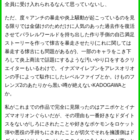
全員に受け入れられるなんて思っていないし、
ただ、度々アンチの暴走や炎上騒動が起こっているのを見
る限りでは金儲けのためだけに人気のあった過去作を復活
させてパラレルワールドを持ち出した作り手側の自己満足
ストーリーを作って懐古を暴走させたり(これに関しては
暴走する懐古にも問題があるが)、一部のキャラをこき下
ろして炎上商法で話題にするような汚いやり口をするクリ
エイターもいるわけで。イナズマイレブンをアレスオリオ
ンの手によって駄作にしたレベルファイブとか。けものフ
レンズ2のあたりから黒い噂が絶えないKADOGAWAと
か。
私がこれまでの作品で完全に見限ったのはアニポケとイナ
ズマオリオンぐらいだが、その理由も一番好きなドダイト
スをないがしろにされたことや好きなポケモンをロケット
弾や悪役の手持ちにされたことが切欠でそれを擁護側はド