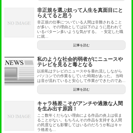
非正規を選ぶ奴って人生を真面目にと
らえてると思う
非正規の仕事についている人間は非難されること
が多い。その理由としては以下のように思われて
いるパターン多いような気がする。 ・安定した職
に就...
記事を読む
私のような社会的弱者がにニュースや
テレビを見ると毒となる
以前私はテレビのニュースやを垂れ流ししながら
パソコンでの作業をしていた時期があった。 当時
は音が流れていると安心して作業ができたのであ...
記事を読む
キャラ格差こそがアンチや過激な人間
を生み出す原因！
ここ数年くだらない理由による作品の炎上は収ま
ることがない。もちろんその作品を支持する人間
の民度なども影響してはいるのだろうが私はキャ
ラ格差も...