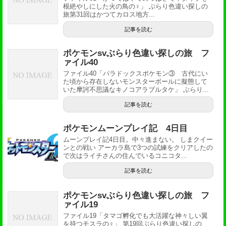
根絶やしにした火の鳥の♀」 ぶらり色違い探しの
旅第31回はかつてカロス地方...
記事を読む
ポケモンsvぶらり色違い探しの旅 フ
ァイル40
ファイル40「パラドックスポケモン③ 古代にい
た頃から存在しないモンスターボールに擬態して
いた摩訶不思議なキノコアラブルタケ」 ぶらり...
記事を読む
ポケモンムーンプレイ記 4日目
ムーンプレイ記4日目。中々進まない。 しまクイー
ンとの戦い アーカラ島で3つの試練をクリアしたの
で次はライチさんの住んでいるコニコタ...
記事を読む
ポケモンsvぶらり色違い探しの旅 フ
ァイル19
ファイル19「タマゴ孵化でも大活躍な神々しい翼
を持つモスラの♀」 第19回ぶらり色違い探しの