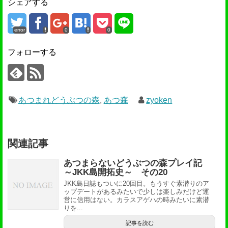
シェアする
error
0
0
フォローする
あつまれどうぶつの森
,
あつ森
zyoken
関連記事
あつまらないどうぶつの森プレイ記
～JKK島開拓史～ その20
JKK島日誌もついに20回目。もうすぐ素潜りのア
ップデートがあるみたいで少しは楽しみだけど運
営に信用はない。カラスアゲハの時みたいに素潜
りを...
記事を読む