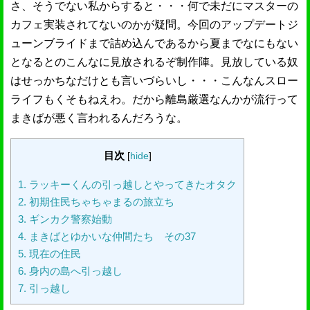
さ、そうでない私からすると・・・何で未だにマスターの
カフェ実装されてないのかが疑問。今回のアップデートジ
ューンブライドまで詰め込んであるから夏までなにもない
となるとのこんなに見放されるぞ制作陣。見放している奴
はせっかちなだけとも言いづらいし・・・こんなんスロー
ライフもくそもねえわ。だから離島厳選なんかが流行って
まきばが悪く言われるんだろうな。
目次
[
hide
]
1.
ラッキーくんの引っ越しとやってきたオタク
2.
初期住民ちゃちゃまるの旅立ち
3.
ギンカク警察始動
4.
まきばとゆかいな仲間たち その37
5.
現在の住民
6.
身内の島へ引っ越し
7.
引っ越し