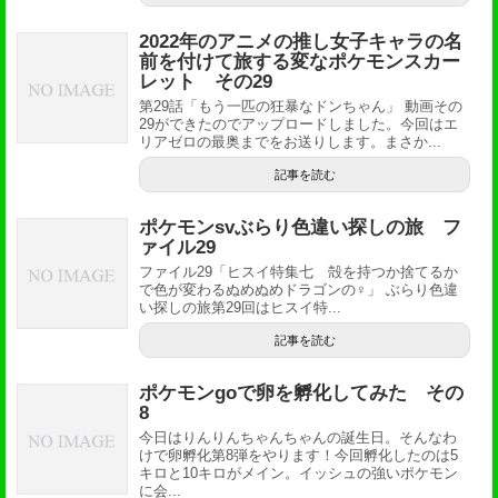
2022年のアニメの推し女子キャラの名
前を付けて旅する変なポケモンスカー
レット その29
第29話「もう一匹の狂暴なドンちゃん」 動画その
29ができたのでアップロードしました。今回はエ
リアゼロの最奥までをお送りします。まさか...
記事を読む
ポケモンsvぶらり色違い探しの旅 フ
ァイル29
ファイル29「ヒスイ特集七 殻を持つか捨てるか
で色が変わるぬめぬめドラゴンの♀」 ぶらり色違
い探しの旅第29回はヒスイ特...
記事を読む
ポケモンgoで卵を孵化してみた その
8
今日はりんりんちゃんちゃんの誕生日。そんなわ
けで卵孵化第8弾をやります！今回孵化したのは5
キロと10キロがメイン。イッシュの強いポケモン
に会...