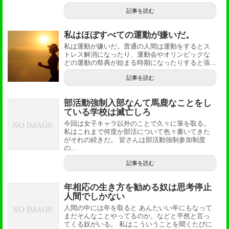
記事を読む
私はほぼすべての運動が嫌いだ。
私は運動が嫌いだ。普通の人間は運動をするとス
トレス解消になったり、運動会やオリンピックな
どの運動の祭典が始まる時期になったりすると張...
記事を読む
部活動強制入部なんて馬鹿なことをし
ている学校は滅亡しろ
今回は女子キャラ以外のことで久々に筆を取る。
私はこれまで何度か部活について色々書いてきた
がそれの続きだ。 皆さんは部活動強制参加制度
の...
記事を読む
年相応の生き方を勧める奴は思考停止
人間でしかない
人間の中には年を取ると あんたいい年にもなって
まだそんなことやってるのか。などと平然と言っ
てくる奴がいる。 私はこういうことを聞くたびに