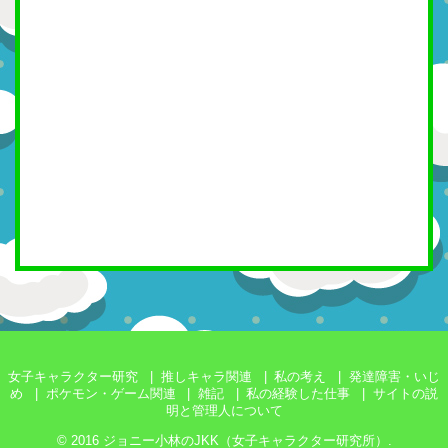
女子キャラクター研究
推しキャラ関連
私の考え
発達障害・いじ
め
ポケモン・ゲーム関連
雑記
私の経験した仕事
サイトの説
明と管理人について
© 2016
ジョニー小林のJKK（女子キャラクター研究所）
.