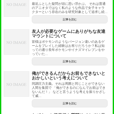
最近ふとした疑問が頭に思い浮かぶ。 それは普通
のアニオタではなく私のような作品で女子キャラ
クターという存在のみを研究対象として追求し続...
記事を読む
友人が必要なゲームにありがちな友達
マウントについて
皆様はポケモンのようなバージョン違いのあるゲ
ームをプレイした経験はお有りだろうか？私は知
っての通り長年ポケモンやイナズマイレブンをや
っていた...
記事を読む
俺ができるんだからお前もできないと
おかしいという考えについて
同調圧力主義。それは周囲と同じことができない
人間を集団で 「俺ができるのになんでお前はでき
ないんだ！」 などと言うような考えを振りかざし
て威...
記事を読む