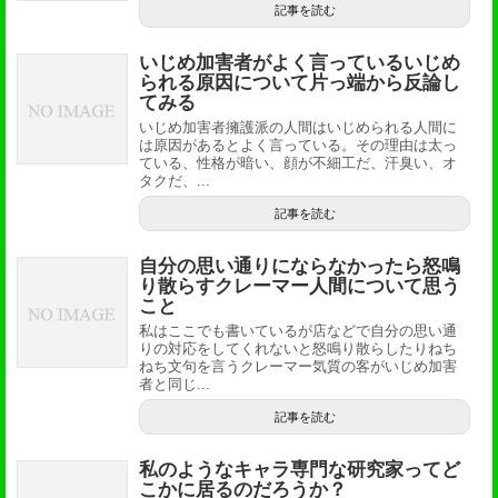
記事を読む
いじめ加害者がよく言っているいじめ
られる原因について片っ端から反論し
てみる
いじめ加害者擁護派の人間はいじめられる人間に
は原因があるとよく言っている。その理由は太っ
ている、性格が暗い、顔が不細工だ、汗臭い、オ
タクだ、...
記事を読む
自分の思い通りにならなかったら怒鳴
り散らすクレーマー人間について思う
こと
私はここでも書いているが店などで自分の思い通
りの対応をしてくれないと怒鳴り散らしたりねち
ねち文句を言うクレーマー気質の客がいじめ加害
者と同じ...
記事を読む
私のようなキャラ専門な研究家ってど
こかに居るのだろうか？