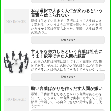
私は選択で大きく人生が変わるという
言葉を信じられない
皆様は生きている上で「選択によって人生は大き
く変わる」というような言葉を聞いたことがある
だろうか？私は何度もあった。実際、人生は選択
の連続で...
記事を読む
甘えるな努力しろという言葉は社会に
うまく依存できた人間の戯言
この国の人間は弱者に対してすごく高圧的で攻撃
的である。それはこの国の人間のほとんどが自分
ができることは他人にもできる！できないやつは...
記事を読む
醜い言葉ばかりを作りだす人間が嫌い
最近、子供部屋おじさんとかいう言葉があるのを
知った。どうやらこの言葉は実家に寄生して子供
部屋で生活している自立できない男性を指して使
うかつて...