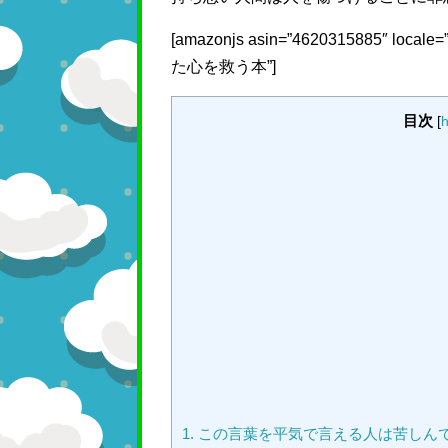
[amazonjs asin=”4620315885″
た心を救う本”]
目次
[
h
1.
この言葉を平気で言える人は苦しん