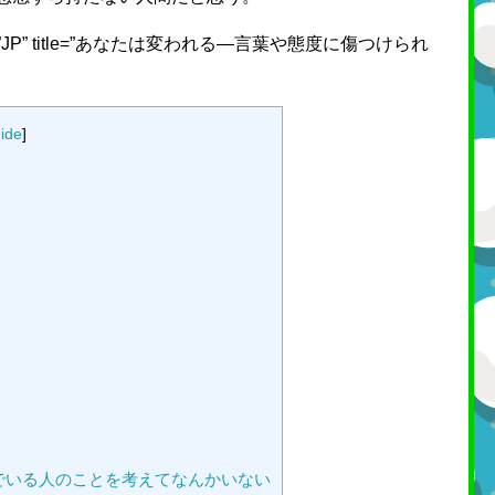
 locale=”JP” title=”あなたは変われる―言葉や態度に傷つけられ
ide
]
でいる人のことを考えてなんかいない