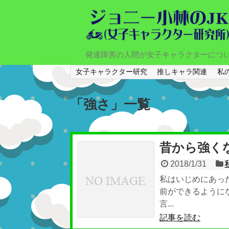
発達障害の人間が女子キャラクターにつ
女子キャラクター研究
推しキャラ関連
私
「
強さ
」
一覧
昔から強く
2018/1/31
私はいじめにあっ
前ができるように
言...
記事を読む