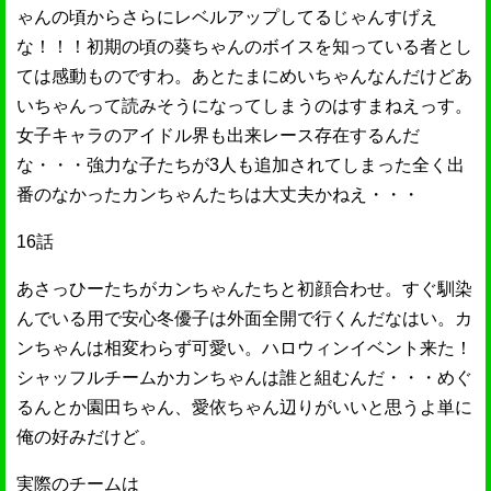
ゃんの頃からさらにレベルアップしてるじゃんすげえ
な！！！初期の頃の葵ちゃんのボイスを知っている者とし
ては感動ものですわ。あとたまにめいちゃんなんだけどあ
いちゃんって読みそうになってしまうのはすまねえっす。
女子キャラのアイドル界も出来レース存在するんだ
な・・・強力な子たちが3人も追加されてしまった全く出
番のなかったカンちゃんたちは大丈夫かねえ・・・
16話
あさっひーたちがカンちゃんたちと初顔合わせ。すぐ馴染
んでいる用で安心冬優子は外面全開で行くんだなはい。カ
ンちゃんは相変わらず可愛い。ハロウィンイベント来た！
シャッフルチームかカンちゃんは誰と組むんだ・・・めぐ
るんとか園田ちゃん、愛依ちゃん辺りがいいと思うよ単に
俺の好みだけど。
実際のチームは