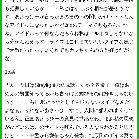
も把握しているが・・・私とはすこぶる相性が悪そうで
す。あさっひーが言ったまのまのへの問いかけ・・・どん
なアイドルになりたいかが2ndのテーマでもあるんすか
ね。アイドルって何なんだろうね私はドルオタじゃないか
ら分かんねえっす。ライブはこれまでいないタイプな感じ
で素敵だったっすよそれでもカンちゃんの方が好きだが
な。
15話
うん、今日はStraylightの結成話っすか？冬優子、俺はお
めえの裏面知ってるから言うけど媚びるのは好きじゃない
っす・・・もしJKだったとしても取らないタイプなんだ
よなぁ。ぶれないあさっひーすこ、人間に嫌われまくって
いる私は正直あさっひーの意見に共感だわ。まあ私の思想
がひどいのはこのサイトを呼んでいる人ならわかると思う
けど・・・中盤から愛依ちゃん登場。北原氏のボイス葵ち