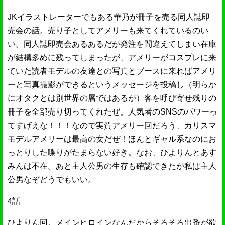
JKイラストレーターでもある華乃が冊子を売る同人誌即
売会の話。売り子としてアメリーも来てくれているのい
い。同人誌即売会あるあるだが発注を間違えてしまい在庫
が結構多めに残ってしまったが、アメリーがコスプレに来
ていた読者モデルの友達との写真とブースに来ればアメリ
ーと写真撮影ができるというメッセージを投稿し（明らか
にオタクとは別世界の層ではあるが）客を呼び寄せ残りの
冊子を全部売り切ってくれたぜ。人気者のSNSのパワーっ
てすげえな！！！なので実質アメリー回だろう、カリスマ
モデルアメリーは最高の女だぜ！ほんとギャル系なのにお
っとりした喋りがたまらない好き。なお、ひよりんとあす
みんは不在。あと主人公男の生存も確認できたが私は主人
公男なぞどうでもいい。
4話
ひよりん回。メインヒロインなんだからそろそろ出番が欲