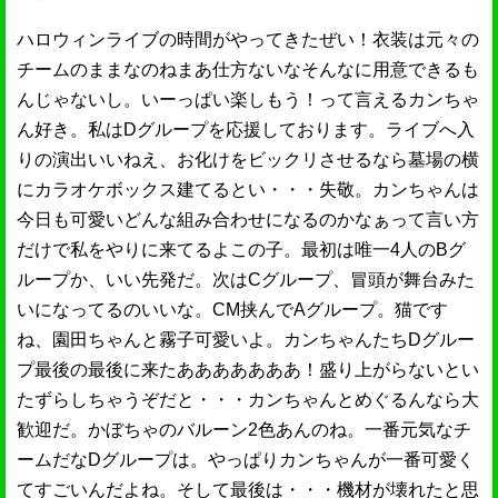
ハロウィンライブの時間がやってきたぜい！衣装は元々の
チームのままなのねまあ仕方ないなそんなに用意できるも
んじゃないし。いーっぱい楽しもう！って言えるカンちゃ
ん好き。私はDグループを応援しております。ライブへ入
りの演出いいねえ、お化けをビックリさせるなら墓場の横
にカラオケボックス建てるとい・・・失敬。カンちゃんは
今日も可愛いどんな組み合わせになるのかなぁって言い方
だけで私をやりに来てるよこの子。最初は唯一4人のBグ
ループか、いい先発だ。次はCグループ、冒頭が舞台みた
いになってるのいいな。CM挟んでAグループ。猫です
ね、園田ちゃんと霧子可愛いよ。カンちゃんたちDグルー
プ最後の最後に来たあああああああ！盛り上がらないとい
たずらしちゃうぞだと・・・カンちゃんとめぐるんなら大
歓迎だ。かぼちゃのバルーン2色あんのね。一番元気なチ
ームだなDグループは。やっぱりカンちゃんが一番可愛く
てすごいんだよね。そして最後は・・・機材が壊れたと思