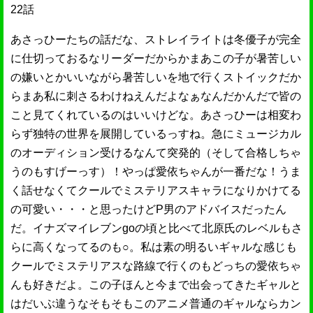
22話
あさっひーたちの話だな、ストレイライトは冬優子が完全
に仕切っておるなリーダーだからかまあこの子が暑苦しい
の嫌いとかいいながら暑苦しいを地で行くストイックだか
らまあ私に刺さるわけねえんだよなぁなんだかんだで皆の
こと見てくれているのはいいけどな。あさっひーは相変わ
らず独特の世界を展開しているっすね。急にミュージカル
のオーディション受けるなんて突発的（そして合格しちゃ
うのもすげーっす）！やっぱ愛依ちゃんが一番だな！うま
く話せなくてクールでミステリアスキャラになりかけてる
の可愛い・・・と思ったけどP男のアドバイスだったん
だ。イナズマイレブンgoの頃と比べて北原氏のレベルもさ
らに高くなってるのも○。私は素の明るいギャルな感じも
クールでミステリアスな路線で行くのもどっちの愛依ちゃ
んも好きだよ。この子ほんと今まで出会ってきたギャルと
はだいぶ違うなそもそもこのアニメ普通のギャルならカン