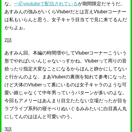
な。
一応youtubeで配信されている
が期間限定だそうだ。
あすみんの強みがいくらVtuberだとは言えVtuberコーナー
は私もいらんと思う。女子キャラ目当てで見に来てるんだ
からよぉ。
2話
あすみん回。本編の時間増やしてVtuberコーナーこういう
形でやればいいんじゃないっすかね。Vtuberって周りの音
拾ったり指定大変なことになるからほんと静かにしてない
と行かんのよな。まあVtuberの裏側を知れて参考になった
けど大体のVtuberって裏にいるのは女子キャラのような可
愛い娘じゃなくて中年男っていうパターンが多いのよな。
今回もアメリーはあんまり目立たたない立場だったが目を
ラブライブ系列の寝そべりぬいぐるみみたいに白目真ん丸
にしてんのはほんと可愛いのう。
3話