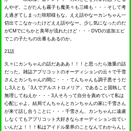
んやぞ。こがたんも霧子も魔美々も三峰も・・・そして考
え過ぎてしまった咲耶様もな。ええ話やなーカンちゃん一
切出てこなかったけどええ話やなー。少し気になったのだ
がCMでにちかと美琴が流れたけど・・・DVDの追加エピ
でこの子たちの出番もあるのか。
21話
久々にカンちゃんの話だあああ！！！と思ったら激重の話
だった。雑誌アプリコットのオーディションの云々で千雪
さんとカンちゃんの間に・・・てんちゃんも調子悪そうだ
し3人とも「3人でアルストロメリア」であること固執して
無理してねえか・・・3人そろって自分を責めていて私は
心配じゃよ。結局てんちゃんとカンちゃんの家に千雪さん
が来て話し合うことに・・・千雪さん、カンちゃんに遠慮
しなくてもアプリコット大好きならオーディション出てい
いんだよ！！！私はアイドル業界のことなんてわからんし