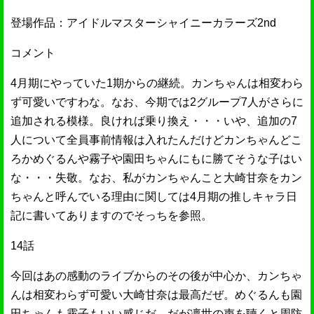
登場作品：アイドルマスターシャイニーカラーズ2nd
コメント
4月期にやっていた1期からの継続。カンちゃんは相変わら
ず可愛いですわな。なお、今期では2グループ7人がさらに
追加される模様。良ければ乗り換え・・・いや、追加の7
人について全員事前情報は入れたんだけどカンちゃんどこ
ろかめぐるんや霧子や園田ちゃんにもに勝てそうな子はい
な・・・失敬。なお、私がカンちゃんこと大崎甘奈をカン
ちゃんと呼んでいる理由に関しては4月期の推しキャラ日
記に書いてありますのでそっちを参照。
14話
今回はあの感動のライブからのその後が中心か、カンちゃ
んは相変わらず可愛い大崎甘奈は最高だぜ。めぐるんも園
田ちゃんも霧子もいい感じだ、だが凛世の声を聴くと周防