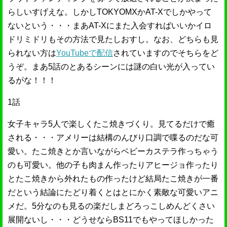
らしいすげえな。しかしTOKYOMXかAT-Xでしかやって
ないという・・・まあAT-Xにまた入会すればいいかイロ
ドリミドリもその方法で見たしおすし。なお、どちらも見
られない方は
YouTubeで配信
されていますのでそちらをど
うぞ。まあ5話のとあるシーンには謎の白い光が入ってい
るがな！！！
1話
女子キャラ5人で楽しくたこ焼きづくり。見てるだけで癒
される・・・アメリーは結構のんびり口調で喋るのだな可
愛い。たこ焼きとか言いながらベビーカステラ作っちゃう
のも可愛い。他の子も肉まん作ったりアヒージョ作ったり
とたこ焼きから外れたもの作ったけど結局たこ焼きが一番
だという結論にたどり着くとはとにかく素敵な可愛いアニ
メだ。5分なのも見るの楽だしまどろっこしめんどくさい
展開ないし・・・どうせならBS11でもやってほしかった