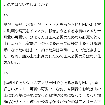
いのではないでしょうか？
7話
夏だ！海だ！水着回だ！・・・と思ったら釣り回かよ！常
に動画や写真をインスタに載せようとする水着のアメリー
可愛い可愛い。ひよりんは主人公男のためなら必死で釣り
上げようとし実際にキジハタを吊って詩桜に土を付ける結
果になったのはよい。釣った魚は刺身にしていただきまし
た！なお、船の上で刺身にしたので主人公男の分はない仕
方ないね。
8話
お城回であり久々のアメリー回でもある素敵な回。お城に
詳しいアメリー可愛い可愛い。なお、今回行くお城は山の
上にある割に平地になった跡地や公園になってしまった場
所ばかり・・・跡地や公園ばかりだったのはアメリーの下