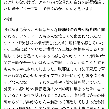
とは知らないけど。アルバムはなりたい自分を試行錯誤し
た結果全グループ新曲で行くのか、いいと思います！
20話
咲耶様まじ美人。今日はそんな咲耶様の過去が断片的に描
かれる。アンティーカもみんな忙しくて集まれないんだ
な・・・P男は咲耶様が残した文章に違和感を感じていた
が、三峰は感じていない模様だが三峰の性格を考えると無
理してるけど黙っているって感じなのかな・・・撮影の合
間に三峰がチームがばらばらで寂しくないか聞こうとする
もあやふやにされてしまった。咲耶様って（父子家庭で育
った影響なのかいい子タイプで）相手にかなり気を遣うタ
イプなんだな・・・それを三峰や（陰で話を聞いていた）
魔美々に感づかれ撮影場所の夕日の海に集まった皆に思っ
ていることを打ち明けるよう言われる。咲耶様は過去の経
緯からソロ活動がさかん→解散って連想してしまったわけ
か・・・咲耶様、皆アンティーカのことを大事に思っとる