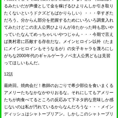
るみたいだが声優として金を稼げるひよりんしか引き取り
たくないというドクズどもばかりらしい）・・・辛すぎた
だろう。分からん部分を把握するためにいろいろ調査入れ
てみたけどこの主人公男ひよりんが冷たかった時も思いや
っていたなんてめっちゃいいやつじゃん・・・今期で言え
ば奥村君に匹敵する存在だな。メインヒロイン以外（たま
にメインヒロインもそうなるが）の女子キャラを蔑ろにし
がちな2000年代のギャルゲーラノベ主人公男どもは見習
ってほしいもんだ。
12話
最終回。焼肉会だ！教師のおごりで希少部位を食いまくる
アメリーたちなかなかやりおるな。それにしてもアメリー
たちが肉食べてるところの反応みて下ネタ的な意味しか感
じないのは私が汚れているからなんだろうな・・・メイン
ディッシュはシャトーブリアン。しかしこのシャトーブリ