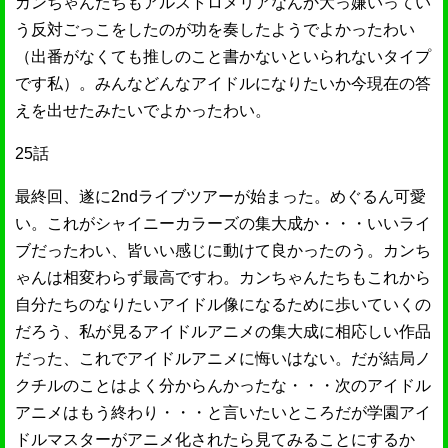
カンちゃんたちもアルストロメリアなんか大っ嫌いってい
う反対ごっこをしたのが功を奏したようでよかったわい
（出番がなくても推しのこと書かないといられないタイプ
です私）。みんなどんなアイドルになりたいか今現在の答
えを出せたみたいでよかったわい。
25話
最終回、遂に2ndライブツアーが始まった。めぐるん可愛
い。これがシャイニーカラーズの集大成か・・・いいライ
ブだったわい、皆いい感じに動けて良かったのう。カンち
ゃんは相変わらず最高ですわ。カンちゃんたちもこれから
自分たちのなりたいアイドル像になるために歩いていくの
だろう、私が見るアイドルアニメの集大成に相応しい作品
だった、これでアイドルアニメに悔いはない。だが結局ノ
クチルのことはよく分からんかったな・・・次のアイドル
アニメはもう終わり・・・と言いたいところだが学園アイ
ドルマスターがアニメ化されたら見てみることにするか