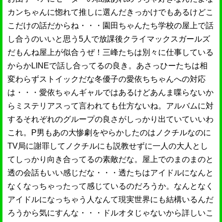
カンちゃんに惚れて推しに選んだきっかけでもあるけどこ
こだけの話だからね・・・園田ちゃんたち学校の屋上で話
し合うのいいと思う5人で放課後クライマックスガールズ
だもんね屋上が似合うぜ！三峰たちは別々に仕事している
からかLINEで話し合ってるの良き。あさっひーたちは相
変わらずストイックだな冬優子の愛依ちちゃんへの対応
は・・・愛依ちゃんギャルではあるけどあんま喋らないか
らミステリアスって言われても仕方ないね。アルバムに対
するそれぞれのグループの良さがしっかり出ていていいわ
これ。P男もあの大惨劇をやらかしたのはノクチルなのに
TV局に謝罪してノクチルにも説教せずに一人の大人とし
てしっかり向き合ってるの素敵だな。屋上でのまのまのと
透の会話もいい感じだな・・・透たちはアイドルになんと
なくなっちゃったって感じているのだろうか。なんとなく
アイドルになっちゃう人なんて現実世界にも結構いるんだ
ろうから気にすんな・・・ドルオタじゃないから詳しいこ