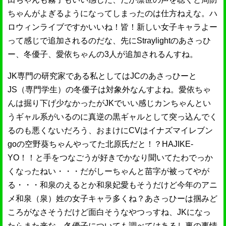
ちゃんがよぎるようになってしまったのは仕方ねえな。ハ
ロウィンライブですかいいね！皆！新しい女子キャラよー
って感じで追加されるのだな、先にStraylightのあさっひ
ー、冬優子、愛依ちゃんの3人が追加されるんすね。
JK専門の研究家である私としてはJCのあさっひーと
JS（専門学生）の冬優子は対象外なんすよね。愛依ちゃ
んは掘り下げ少なかったがJKでいい感じカンちゃんとい
うギャル系がいるのに真逆の黒ギャルとして突っ込んでく
るのも悪くないだろう、おまけにCVはイナズマイレブン
goの空野葵ちゃんやってた北原氏だと！？HAJIKE-
YO！！と手をつなごうが好きでかなり聞いてたわでっか
くなったねい・・・だがしーちゃんと苗字が被ってやが
る・・・和泉のえるとか和泉妃愛もそうだけど今年のアニ
メ和泉（泉）姓の女子キャラ多くね？あさっひーは掴みど
ころがなさそうだけど面白そうなやつっすね、JKになっ
たらまた来な。冬優子についても調べてはあるし裏の事情