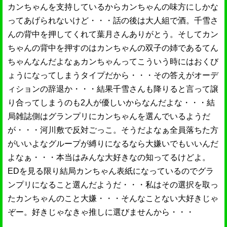
カンちゃんを支持しているからカンちゃんの味方にしかな
ってあげられないけど・・・話の後は大人組で酒。千雪さ
んの背中を押してくれて葉月さんありがとう。そしてカン
ちゃんの背中を押すのはカンちゃんの双子の姉であるてん
ちゃんなんだよなぁカンちゃんってこういう時にはおくび
ょうになってしまうタイプだから・・・その答えがオーデ
ィションの辞退か・・・結果千雪さんも降りると言って譲
り合ってしまうのも2人が優しいからなんだよな・・・結
局雑誌側はグランプリにカンちゃんを選んでいるようだ
が・・・河川敷で反対ごっこ。そうだよなぁ全員落ちた方
がいいよなグループが縛りになるなら大嫌いでもいいんだ
よなぁ・・・本当はみんな大好きなの知ってるけどよ。
EDを見る限り結局カンちゃん表紙になっているのでグラ
ンプリになること選んだようだ・・・私はその選択を取っ
たカンちゃんのこと大嫌・・・そんなことない大好きじゃ
ぞー。好きじゃなきゃ推しに選びませんから・・・