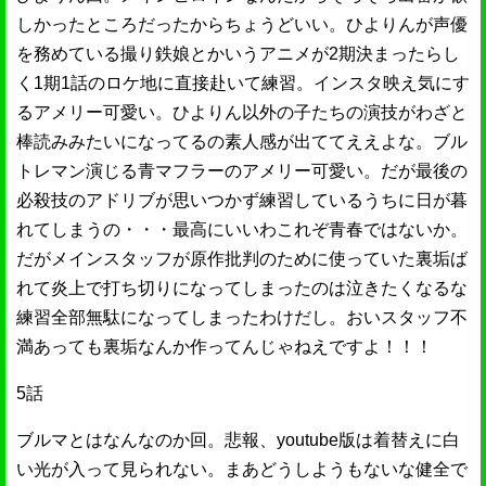
しかったところだったからちょうどいい。ひよりんが声優
を務めている撮り鉄娘とかいうアニメが2期決まったらし
く1期1話のロケ地に直接赴いて練習。インスタ映え気にす
るアメリー可愛い。ひよりん以外の子たちの演技がわざと
棒読みみたいになってるの素人感が出ててええよな。ブル
トレマン演じる青マフラーのアメリー可愛い。だが最後の
必殺技のアドリブが思いつかず練習しているうちに日が暮
れてしまうの・・・最高にいいわこれぞ青春ではないか。
だがメインスタッフが原作批判のために使っていた裏垢ば
れて炎上で打ち切りになってしまったのは泣きたくなるな
練習全部無駄になってしまったわけだし。おいスタッフ不
満あっても裏垢なんか作ってんじゃねえですよ！！！
5話
ブルマとはなんなのか回。悲報、youtube版は着替えに白
い光が入って見られない。まあどうしようもないな健全で