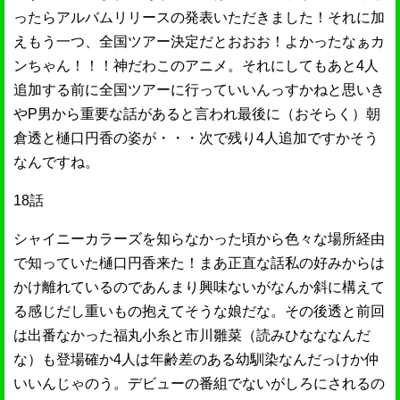
ったらアルバムリリースの発表いただきました！それに加
えもう一つ、全国ツアー決定だとおおお！よかったなぁカ
ンちゃん！！！神だわこのアニメ。それにしてもあと4人
追加する前に全国ツアーに行っていいんっすかねと思いき
やP男から重要な話があると言われ最後に（おそらく）朝
倉透と樋口円香の姿が・・・次で残り4人追加ですかそう
なんですね。
18話
シャイニーカラーズを知らなかった頃から色々な場所経由
で知っていた樋口円香来た！まあ正直な話私の好みからは
かけ離れているのであんまり興味ないがなんか斜に構えて
る感じだし重いもの抱えてそうな娘だな。その後透と前回
は出番なかった福丸小糸と市川雛菜（読みひなななんだ
な）も登場確か4人は年齢差のある幼馴染なんだっけか仲
いいんじゃのう。デビューの番組でないがしろにされるの