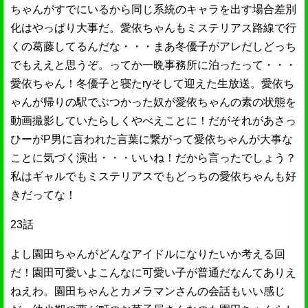
ちゃんがすでにいるから同じ系統のキャラを出す場合差別
化はやっぱり大事だ。愛依ちゃんもミステリアス路線で行
くの葛藤してるんだな・・・まあ冬優子がアレだしどっち
でもええと思うぞ。ってか一晩事務所に泊ったって・・・
愛依ちゃん！冬優子と寝たryそして迎えた生放送。愛依ち
ゃんが帰りの駅でぶつかった奴が愛依ちゃんの素の状態を
動画撮影していたらしくやべえことに！だがそれがあさっ
ひーがP男に言われた言葉に繋がって愛依ちゃんが大事な
ことに気づく演出・・・いいね！だから言ったでしょう？
私はギャルでもミステリアスでもどっちの愛依ちゃんも好
きだってな！
23話
よし園田ちゃんがどんなアイドルになりたいか考える回
だ！園田可愛いよこんなに可愛い子が普通だなんてありえ
ねえわ。園田ちゃんとカメラマンさんの会話もいい感じ