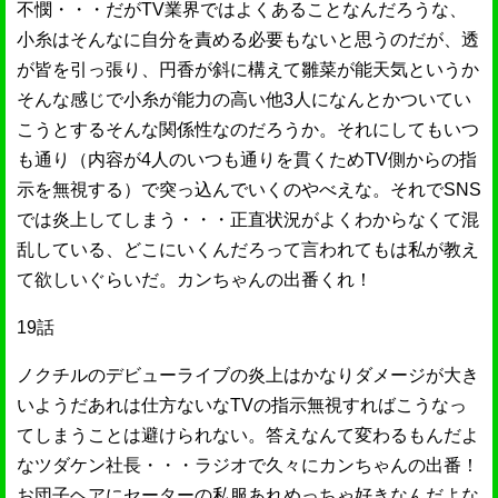
不憫・・・だがTV業界ではよくあることなんだろうな、
小糸はそんなに自分を責める必要もないと思うのだが、透
が皆を引っ張り、円香が斜に構えて雛菜が能天気というか
そんな感じで小糸が能力の高い他3人になんとかついてい
こうとするそんな関係性なのだろうか。それにしてもいつ
も通り（内容が4人のいつも通りを貫くためTV側からの指
示を無視する）で突っ込んでいくのやべえな。それでSNS
では炎上してしまう・・・正直状況がよくわからなくて混
乱している、どこにいくんだろって言われてもは私が教え
て欲しいぐらいだ。カンちゃんの出番くれ！
19話
ノクチルのデビューライブの炎上はかなりダメージが大き
いようだあれは仕方ないなTVの指示無視すればこうなっ
てしまうことは避けられない。答えなんて変わるもんだよ
なツダケン社長・・・ラジオで久々にカンちゃんの出番！
お団子ヘアにセーターの私服あれめっちゃ好きなんだよな