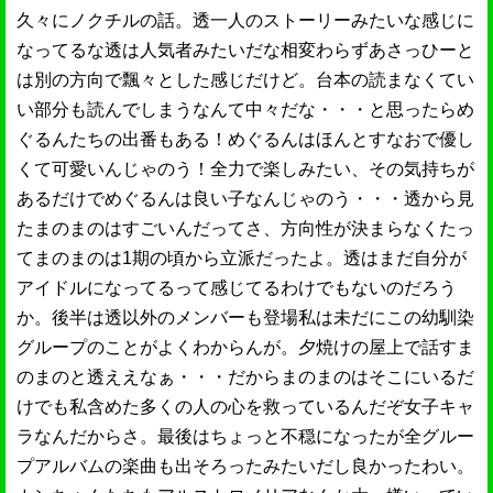
久々にノクチルの話。透一人のストーリーみたいな感じに
なってるな透は人気者みたいだな相変わらずあさっひーと
は別の方向で飄々とした感じだけど。台本の読まなくてい
い部分も読んでしまうなんて中々だな・・・と思ったらめ
ぐるんたちの出番もある！めぐるんはほんとすなおで優し
くて可愛いんじゃのう！全力で楽しみたい、その気持ちが
あるだけでめぐるんは良い子なんじゃのう・・・透から見
たまのまのはすごいんだってさ、方向性が決まらなくたっ
てまのまのは1期の頃から立派だったよ。透はまだ自分が
アイドルになってるって感じてるわけでもないのだろう
か。後半は透以外のメンバーも登場私は未だにこの幼馴染
グループのことがよくわからんが。夕焼けの屋上で話すま
のまのと透ええなぁ・・・だからまのまのはそこにいるだ
けでも私含めた多くの人の心を救っているんだぞ女子キャ
ラなんだからさ。最後はちょっと不穏になったが全グルー
プアルバムの楽曲も出そろったみたいだし良かったわい。