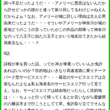
調べ不足だったようだ・・・アメリーに悪意はないんだか
ら許せどっかの誰かと違って振り回してるわけじゃねえん
だからよぉ！なお、アメリーが城に詳しい理由は主人公男
由来だったようだ・・・そういやアメリーが神奈川が城の
産地どうのこうの言っていたがこの作品の部隊って神奈川
なのって八王子に似た八玉子とかいう地名出てきたから結
局東京なん・・・？
9話
詩桜が車を買った話。ってかJKが車乗っていいんか免許
あればいいのか？目的地はいきなり高速道路に乗りテーマ
パーク型サービスエリア・・・最近のサービスエリアは立
派なんだよなぁ私も海老名のサービスエリア行って見て
え。なお、サービスエリアは経由地だったらしく目的地
は・・・ちょっと行って帰ってくるとか言いながら愛媛県
の八幡浜市まで行こうとしてて草。免許取り立てでそんな