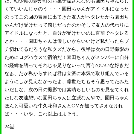
だ、幼少期の夢が町のお菓子屋さんなのも園田ちゃんらし
くていいんじゃのう・・・園田ちゃんがアイドルになった
のってこの回の冒頭に出てきた友人がヘタレたから園田ち
ゃんだけ受けたって感じだったのかそして友人の代わりに
アイドルになったと。自分が受けたいのに直前でヘタレる
とか・・・園田ちゃんは優しいからいいけど私だったらブ
チ切れてるだろうな私クズだから。後半は次の日野撮影の
ためにログハウスで宿泊だ！園田ちゃんがメンバーに自分
の経緯を語ってそれじゃ足りないって言うのいいな好きだ
なぁ、だが私からすれば君は立派に本気で取り組んでいる
ようにしか見えなかったよ、凛世たちもそう思ってたみた
いだしな。次の日の撮影では素晴らしいものを見せてくれ
たしな友達想いな園田ちゃんは立派なんやで。園田ちゃん
ほんと可愛いな牛久花和さんとCＶが被ってさえなけれ
ば・・・いや、これ以上はよそう。
24話