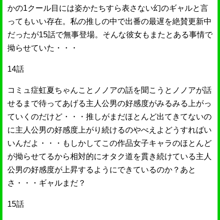
かの1クール目には姿かたちすら表さない幻のギャルと言
ってもいい存在。私の推しの中で出番の最遅を絶賛更新中
だったが15話で無事登場。そんな彼女もまたとある事情で
拗らせていた・・・
14話
コミュ症虹夏ちゃんことノノアの話を聞こうとノノアが話
せるまで待ってあげる主人公男の好感度がみるみる上がっ
ていくのだけど・・・推しがまだほとんど出てきてないの
に主人公男の好感度上がり続けるのやべえよどうすればい
いんだよ・・・もしかしてこの作品女子キャラのほとんど
が拗らせてるから相対的にオタク道を貫き続けている主人
公男の好感度が上昇するようにできているのか？あと
さ・・・ギャルまだ？
15話