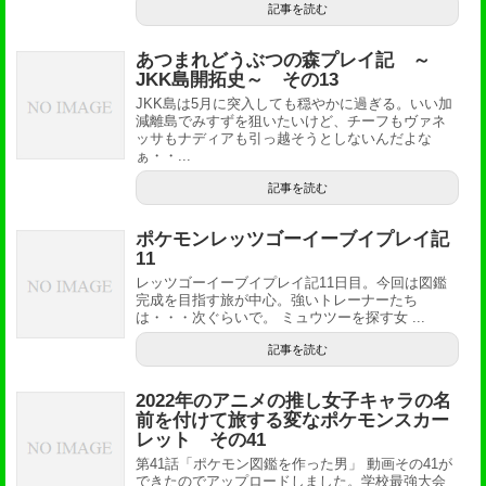
記事を読む
あつまれどうぶつの森プレイ記 ～
JKK島開拓史～ その13
JKK島は5月に突入しても穏やかに過ぎる。いい加
減離島でみすずを狙いたいけど、チーフもヴァネ
ッサもナディアも引っ越そうとしないんだよな
ぁ・・...
記事を読む
ポケモンレッツゴーイーブイプレイ記
11
レッツゴーイーブイプレイ記11日目。今回は図鑑
完成を目指す旅が中心。強いトレーナーたち
は・・・次ぐらいで。 ミュウツーを探す女 ...
記事を読む
2022年のアニメの推し女子キャラの名
前を付けて旅する変なポケモンスカー
レット その41
第41話「ポケモン図鑑を作った男」 動画その41が
できたのでアップロードしました。学校最強大会