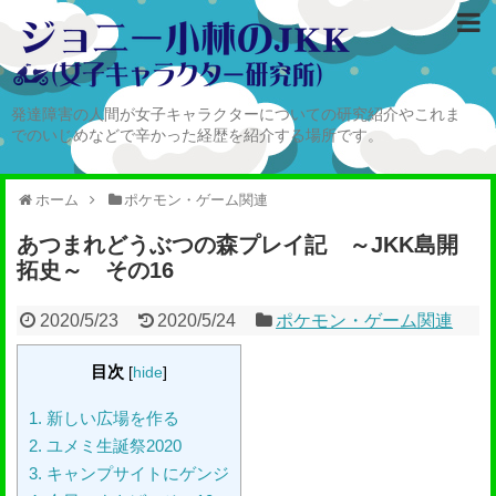
発達障害の人間が女子キャラクターについての研究紹介やこれま
でのいじめなどで辛かった経歴を紹介する場所です。
ホーム
ポケモン・ゲーム関連
あつまれどうぶつの森プレイ記 ～JKK島開
拓史～ その16
2020/5/23
2020/5/24
ポケモン・ゲーム関連
目次
[
hide
]
1.
新しい広場を作る
2.
ユメミ生誕祭2020
3.
キャンプサイトにゲンジ