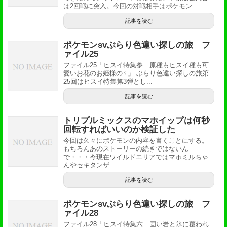
は2回戦に突入。今回の対戦相手はポケモン...
記事を読む
ポケモンsvぶらり色違い探しの旅 フ
ァイル25
ファイル25「ヒスイ特集参 原種もヒスイ種も可
愛いお花のお姫様の♀」 ぶらり色違い探しの旅第
25回はヒスイ特集第3弾とし...
記事を読む
トリプルミックスのマホイップは何秒
回転すればいいのか検証した
今回は久々にポケモンの内容を書くことにする。
もちろんあのストーリーの続きではないん
で・・・今現在ワイルドエリアではマホミルちゃ
んやセキタンザ...
記事を読む
ポケモンsvぶらり色違い探しの旅 フ
ァイル28
ファイル28「ヒスイ特集六 固い岩と氷に覆われ