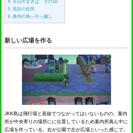
4.
今日のまきば その10
5.
現在の住民
6.
身内の島へ引っ越し
新しい広場を作る
JKK島は飛行場と直線でつながってはいないものの、案内
所が中央寄りの場所にに位置しているため案内所真ん中に
広場を作っている。右が公園で左が広場といった感じで。