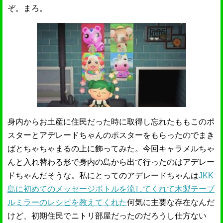
ぞ。まろ。
身内からお土産に住民だった時に取得し忘れたももこのポ
スターとアデレードちゃんのポスターをもらったのでまき
ばとちゃちゃまるの上に飾ってみた。今回キャラメルちゃ
んと入れ替わる形で身内の島から出て行ったのはアデレー
ドちゃんだそうな。私にとってのアデレードちゃんは
JKK
島に初めてのメッセージボトルを流してくれて木製テーブ
ルミラーのレシピを教えてくれた
何気に主要な存在なんだ
けど、初期住民でニトリ部屋だったのだろうし仕方ない