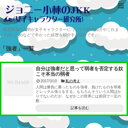
発達障害の人間が女子キャラクターについての研究紹介やこれま
でのいじめなどで辛かった経歴を紹介する場所です。
「
強者
」
一覧
自分は強者だと思って弱者を否定する奴
こそ本当の弱者
2017/3/10
私の考え
人間は勝負に勝ったものを強者、負けたものを弱者
とレッテル張りをする。もちろんそういう人間ばか
りでないのだが、なぜかこの世界には前回で一定の
数...
記事を読む