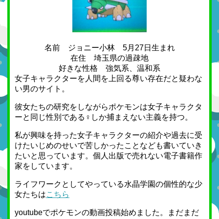
名前 ジョニー小林 5月27日生まれ
在住 埼玉県の過疎地
好きな性格 強気系、温和系
女子キャラクターを人間を上回る尊い存在だと疑わな
い男のサイト。
彼女たちの研究をしながらポケモンは女子キャラクタ
ーと同じ性別である♀しか捕まえない主義を持つ。
私が興味を持った女子キャラクターの紹介や過去に受
けたいじめのせいで苦しかったことなども書いていき
たいと思っています。個人出版で売れない電子書籍作
家をしています。
ライフワークとしてやっている水晶学園の個性的な少
女たちは
こちら
youtubeでポケモンの動画投稿始めました。まだまだ