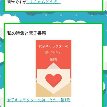
新米ですが
こちらからどうぞ。
私の詩集と電子書籍
女子キャラクターの詩（うた）第1巻