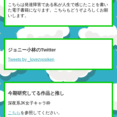
こちらは発達障害である私が人生で感じたことを書い
た電子書籍になります。こちらもどうぞよろしくお願
いします。
ジョニー小林のTwitter
Tweets by _lovezyosiken
今期研究してる作品と推し
深夜系JK女子キャラ枠
こちら
を参照してください。