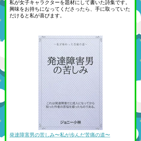
私が女子キャラクターを題材にして書いた詩集です。
興味をお持ちになってくださったら、手に取っていた
だけると私が喜びます。
発達障害男の苦しみ〜私が歩んだ苦痛の道〜