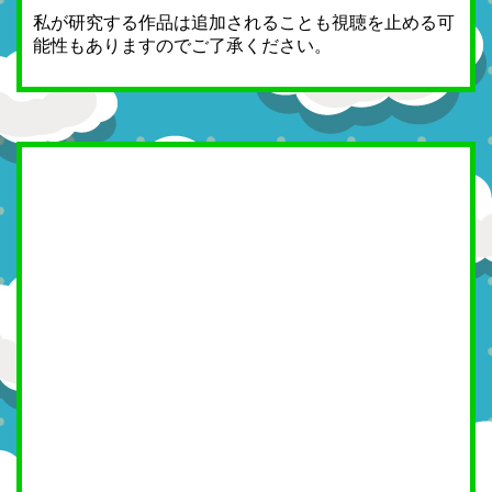
私が研究する作品は追加されることも視聴を止める可
能性もありますのでご了承ください。