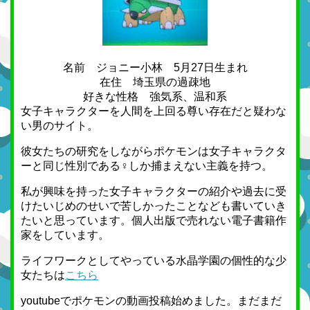
名前 ジョニー小林 5月27日生まれ
在住 埼玉県の過疎地
好きな性格 強気系、温和系
女子キャラクターを人間を上回る尊い存在だと疑わな
い男のサイト。
彼女たちの研究をしながらポケモンは女子キャラクタ
ーと同じ性別である♀しか捕まえない主義を持つ。
私が興味を持った女子キャラクターの紹介や過去に受
けたいじめのせいで苦しかったことなども書いていき
たいと思っています。個人出版で売れない電子書籍作
家をしています。
ライフワークとしてやっている水晶学園の個性的な少
女たちは
こちら
youtubeでポケモンの動画投稿始めました。まだまだ