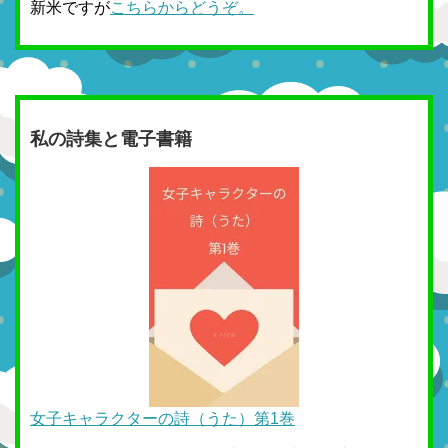
新米ですが
こちらからどうぞ。
私の詩集と電子書籍
女子キャラクターの詩（うた）第1巻