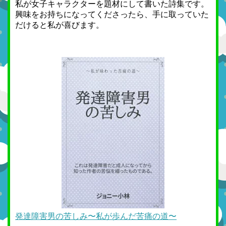
私が女子キャラクターを題材にして書いた詩集です。
興味をお持ちになってくださったら、手に取っていた
だけると私が喜びます。
発達障害男の苦しみ〜私が歩んだ苦痛の道〜