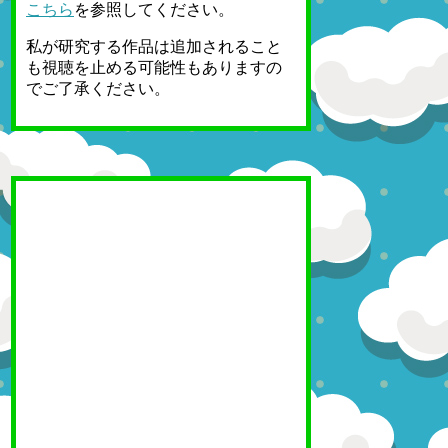
こちら
を参照してください。
私が研究する作品は追加されること
も視聴を止める可能性もありますの
でご了承ください。