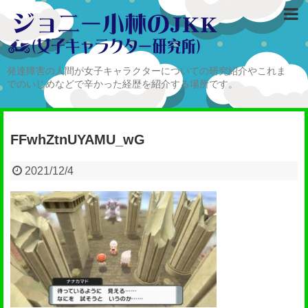
発達障害の人間が女子キャラクターについての研究紹介やこれま
でのいじめなどで辛かった経歴を紹介する場所です。
FFwhZtnUYAMU_wG
2021/12/4