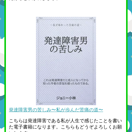
発達障害男の苦しみ〜私が歩んだ苦痛の道〜
こちらは発達障害である私が人生で感じたことを書い
た電子書籍になります。こちらもどうぞよろしくお願