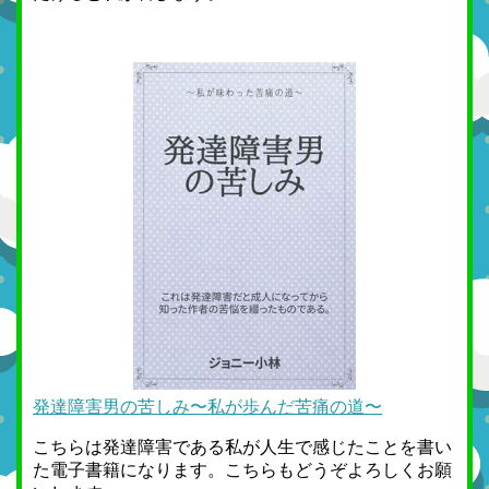
発達障害男の苦しみ〜私が歩んだ苦痛の道〜
こちらは発達障害である私が人生で感じたことを書い
た電子書籍になります。こちらもどうぞよろしくお願