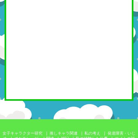
女子キャラクター研究
推しキャラ関連
私の考え
発達障害・いじ