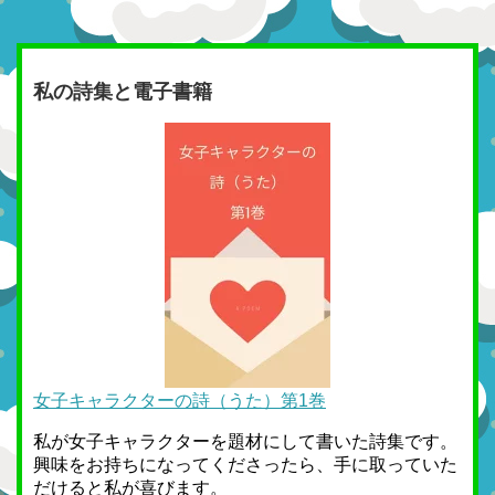
私の詩集と電子書籍
女子キャラクターの詩（うた）第1巻
私が女子キャラクターを題材にして書いた詩集です。
興味をお持ちになってくださったら、手に取っていた
だけると私が喜びます。