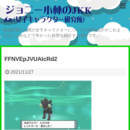
発達障害の人間が女子キャラクターについての研究紹介やこれま
でのいじめなどで辛かった経歴を紹介する場所です。
FFNVEpJVUAIcRd2
2021/11/27