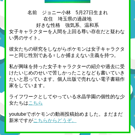
名前 ジョニー小林 5月27日生まれ
在住 埼玉県の過疎地
好きな性格 強気系、温和系
女子キャラクターを人間を上回る尊い存在だと疑わな
い男のサイト。
彼女たちの研究をしながらポケモンは女子キャラクタ
ーと同じ性別である♀しか捕まえない主義を持つ。
私が興味を持った女子キャラクターの紹介や過去に受
けたいじめのせいで苦しかったことなども書いていき
たいと思っています。個人出版で売れない電子書籍作
家をしています。
ライフワークとしてやっている水晶学園の個性的な少
女たちは
こちら
youtubeでポケモンの動画投稿始めました。まだまだ
新米ですが
こちらからどうぞ。