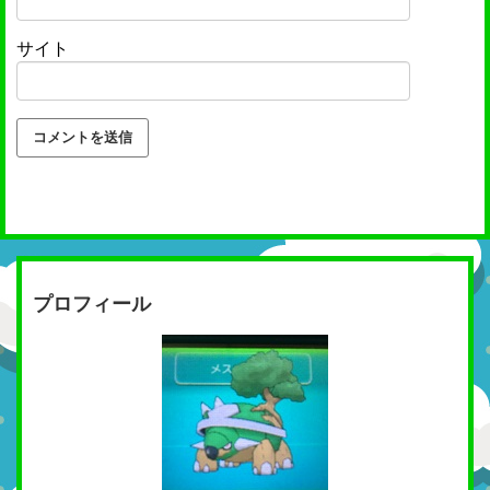
サイト
プロフィール