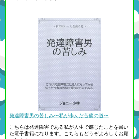
発達障害男の苦しみ〜私が歩んだ苦痛の道〜
こちらは発達障害である私が人生で感じたことを書い
た電子書籍になります。こちらもどうぞよろしくお願