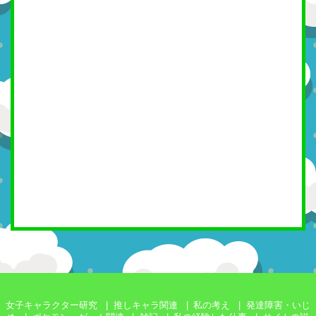
女子キャラクター研究
推しキャラ関連
私の考え
発達障害・いじ