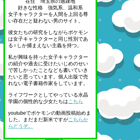
在住 埼玉県の過疎地
好きな性格 強気系、温和系
女子キャラクターを人間を上回る尊
い存在だと疑わない男のサイト。
彼女たちの研究をしながらポケモン
は女子キャラクターと同じ性別であ
る♀しか捕まえない主義を持つ。
私が興味を持った女子キャラクター
の紹介や過去に受けたいじめのせい
で苦しかったことなども書いていき
たいと思っています。個人出版で売
れない電子書籍作家をしています。
ライフワークとしてやっている水晶
学園の個性的な少女たちは
こちら
youtubeでポケモンの動画投稿始めま
した。まだまだ新米ですが
こちらか
らどうぞ。