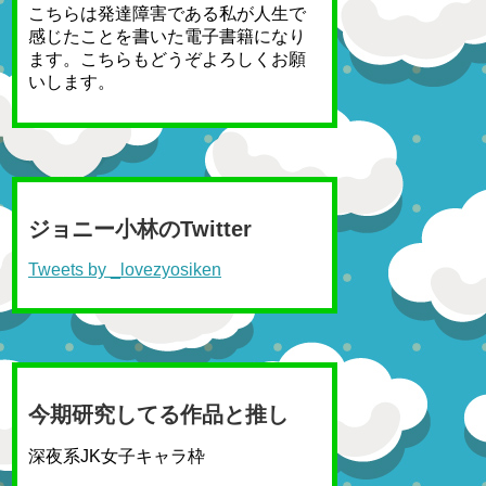
こちらは発達障害である私が人生で
感じたことを書いた電子書籍になり
ます。こちらもどうぞよろしくお願
いします。
ジョニー小林のTwitter
Tweets by _lovezyosiken
今期研究してる作品と推し
深夜系JK女子キャラ枠