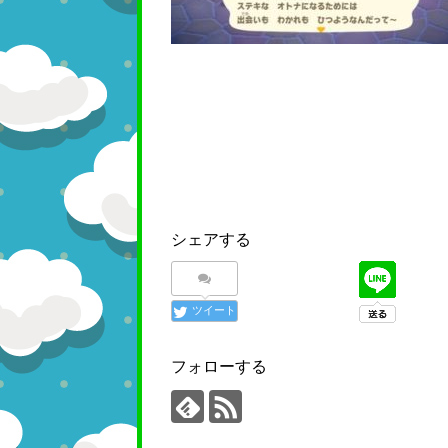
シェアする
ツイート
フォローする