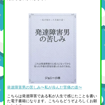
発達障害男の苦しみ〜私が歩んだ苦痛の道〜
こちらは発達障害である私が人生で感じたことを書い
た電子書籍になります。こちらもどうぞよろしくお願