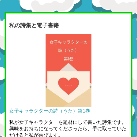
私の詩集と電子書籍
女子キャラクターの詩（うた）第1巻
私が女子キャラクターを題材にして書いた詩集です。
興味をお持ちになってくださったら、手に取っていた
だけると私が喜びます。