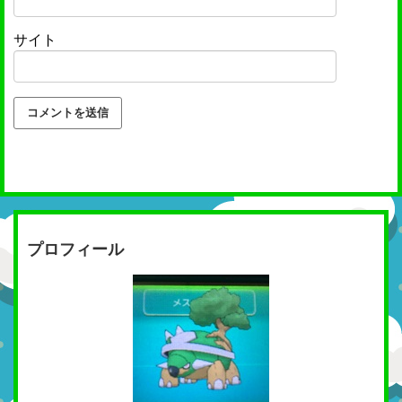
サイト
プロフィール