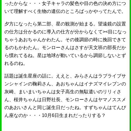
ったからな・・・女子キャラの髪色や目の色の決め方につ
いて理解すべく生物の遺伝のところばっかやってたんで。
夕方になったら第二部、星の観測が始まる。望遠鏡の設置
の仕方は分かるのに導入の仕方が分からなくて><目になっ
ちゃうあおちゃんかわたん。その後調節の時に挽回できて
るのもかわたん。モンローさんはさすが天文班の部長だか
ら慣れてるね。星は地球が動いているから調節しないとず
れるのね。
話題は誕生星座の話に。ええと、みらさんはラブライブサ
ンシャインの鞠莉さん、あおちゃんはイナズマイレブンの
灰崎、まいまいちゃんは女子高生の無駄遣いのリリィさ
ん、桜井ちゃんは日野社長、モンローさんはヤマノススメ
のあおいさんと同じ誕生日だったね。すずちゃんはてんび
ん座なのか・・・10月6日生まれだったりする？