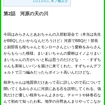
1.0.1.0.0.1.
木ノ幡みさ
第2話 河原の天の川
今回はみらさんとあおちゃんの入部歓迎会で（本当は先生
がBBQしたいからなんだろうけど）河原でBBQだ！部長
と副部長も桜ちゃんとモンローさんという愛称をみらさん
からもらった模様。まいまいちゃんの愛称はイノよりまい
まいちゃんの方がいいと私は思うのだけどな・・・すずち
ゃんも美味しいパンを届けに来てくれた。すずちゃんデフ
ォルトで三つ編みだったらポイント高いんだけどな。
桜井ちゃんは地質班だけあって石に詳しいので石について
聞いてくるみらさんに河原にある石を説明してくれる。強
気だけど優しい桜井ちゃんよきかな。チャートや鉢巻石な
んて初めて知ったわ私。地学の分野あんまりやってこなか