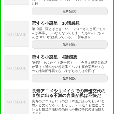
に時...
記事を読む
恋する小惑星 10話感想
第10話 雨ときどき占い モンローさんと桜井ちゃ
んが卒業していなくなってしまったものの（ちゃ
んとOPEDには残っている）、新年度が...
記事を読む
恋する小惑星 4話感想
第4話 わくわく！夏合宿！！！ 今日は部活系作品
が避けて通れない超定番イベント夏合宿回だ！な
ので地学部部員でないすずちゃんは今回ば...
記事を読む
長寿アニメやリメイクでの声優交代の
直後に出る不満の言葉が私は不快だ
長寿のアニメというのは日本国が誇ってもいいと
思える文化だろう。しかし、50年近くも放送して
いると担当声優様の高齢化や更に時代の価値観と
のずれ...