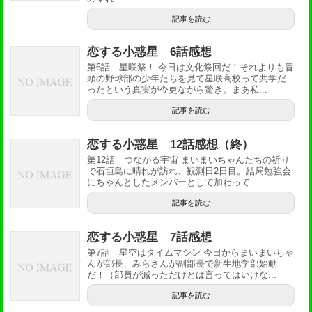
記事を読む
恋する小惑星 6話感想
第6話 星咲祭！ 今日は文化祭回だ！それよりも冒
頭の野球部の少年たちを見て星咲高校って共学だ
ったという真実が今更ながら驚き。まあ私...
記事を読む
恋する小惑星 12話感想（終）
第12話 つながる宇宙 まいまいちゃんたちの祈り
で石垣島に晴れが訪れ、観測日2日目。結局勉強会
にちゃんとしたメンバーとして加わって...
記事を読む
恋する小惑星 7話感想
第7話 星空はタイムマシン 今日からまいまいちゃ
んが部長、みらさんが副部長で新生地学部始動
だ！（部員が減っただけとは言ってはいけな...
記事を読む