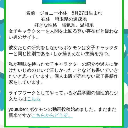
名前 ジョニー小林 5月27日生まれ
在住 埼玉県の過疎地
好きな性格 強気系、温和系
女子キャラクターを人間を上回る尊い存在だと疑わな
い男のサイト。
彼女たちの研究をしながらポケモンは女子キャラクタ
ーと同じ性別である♀しか捕まえない主義を持つ。
私が興味を持った女子キャラクターの紹介や過去に受
けたいじめのせいで苦しかったことなども書いていき
たいと思っています。個人出版で売れない電子書籍作
家をしています。
ライフワークとしてやっている水晶学園の個性的な少
女たちは
こちら
youtubeでポケモンの動画投稿始めました。まだまだ
新米ですが
こちらからどうぞ。