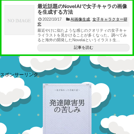
最近話題のNovelAIで女子キャラの画像
を生成する方法
2022/10/17
AI画像生成
,
女子キャラクター研
究
最近やけに似たような感じのクオリティの女子キャ
ライラストを見かけることが多くなった。調べてみ
ると海外の開発したNovelaiというイラスト生...
記事を読む
スポンサーリンク