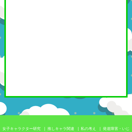
女子キャラクター研究
推しキャラ関連
私の考え
発達障害・いじ