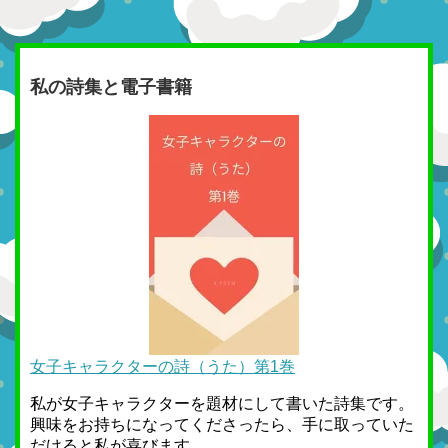
私の詩集と電子書籍
女子キャラクターの詩（うた）第1巻
私が女子キャラクターを題材にして書いた詩集です。
興味をお持ちになってくださったら、手に取っていた
だけると私が喜びます。