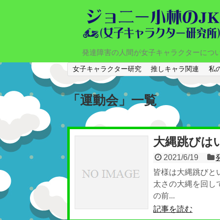
発達障害の人間が女子キャラクターにつ
女子キャラクター研究
推しキャラ関連
私
「
運動会
」
一覧
大縄跳びは
2021/6/19
皆様は大縄跳びと
太さの大縄を回し
の前...
記事を読む