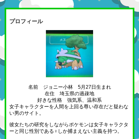
プロフィール
名前 ジョニー小林 5月27日生まれ
在住 埼玉県の過疎地
好きな性格 強気系、温和系
女子キャラクターを人間を上回る尊い存在だと疑わな
い男のサイト。
彼女たちの研究をしながらポケモンは女子キャラクタ
ーと同じ性別である♀しか捕まえない主義を持つ。