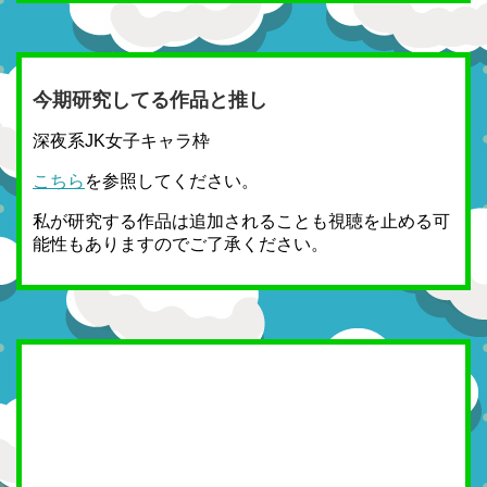
今期研究してる作品と推し
深夜系JK女子キャラ枠
こちら
を参照してください。
私が研究する作品は追加されることも視聴を止める可
能性もありますのでご了承ください。