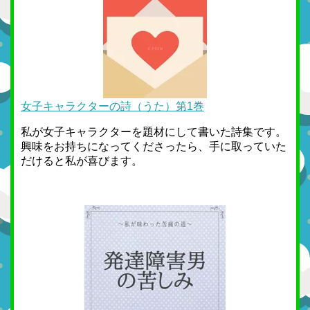
女子キャラクターの詩（うた）第1巻
私が女子キャラクターを題材にして書いた詩集です。
興味をお持ちになってくださったら、手に取っていた
だけると私が喜びます。