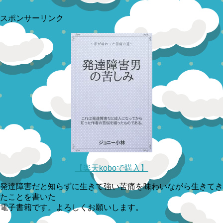
スポンサーリンク
【楽天koboで購入】
発達障害だと知らずに生きて強い苦痛を味わいながら生きてき
たことを書いた
電子書籍です。よろしくお願いします。