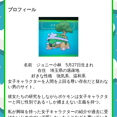
プロフィール
名前 ジョニー小林 5月27日生まれ
在住 埼玉県の過疎地
好きな性格 強気系、温和系
女子キャラクターを人間を上回る尊い存在だと疑わな
い男のサイト。
彼女たちの研究をしながらポケモンは女子キャラクタ
ーと同じ性別である♀しか捕まえない主義を持つ。
私が興味を持った女子キャラクターの紹介や過去に受