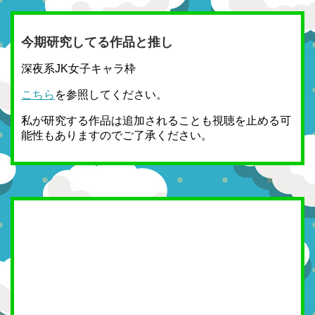
今期研究してる作品と推し
深夜系JK女子キャラ枠
こちら
を参照してください。
私が研究する作品は追加されることも視聴を止める可
能性もありますのでご了承ください。