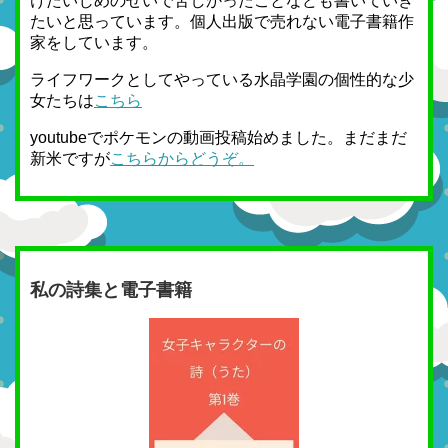
けたいじめのせいで苦しかったことなども書いていき
たいと思っています。個人出版で売れない電子書籍作
家をしています。
ライフワークとしてやっている水晶学園の個性的な少
女たちは
こちら
youtubeでポケモンの動画投稿始めました。まだまだ
新米ですが
こちらからどうぞ。
私の詩集と電子書籍