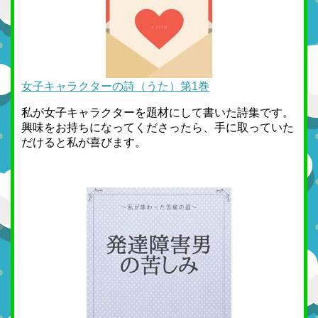
女子キャラクターの詩（うた）第1巻
私が女子キャラクターを題材にして書いた詩集です。
興味をお持ちになってくださったら、手に取っていた
だけると私が喜びます。