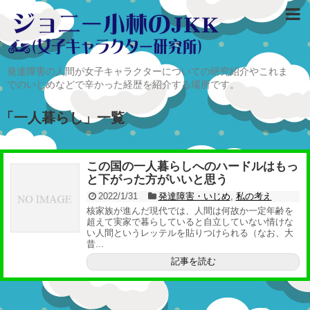
発達障害の人間が女子キャラクターについての研究紹介やこれま
でのいじめなどで辛かった経歴を紹介する場所です。
「
一人暮らし
」
一覧
この国の一人暮らしへのハードルはもっ
と下がった方がいいと思う
2022/1/31
発達障害・いじめ
,
私の考え
核家族が進んだ現代では、人間は何故か一定年齢を
超えて実家で暮らしていると自立していない情けな
い人間というレッテルを貼りつけられる（なお、大
昔...
記事を読む