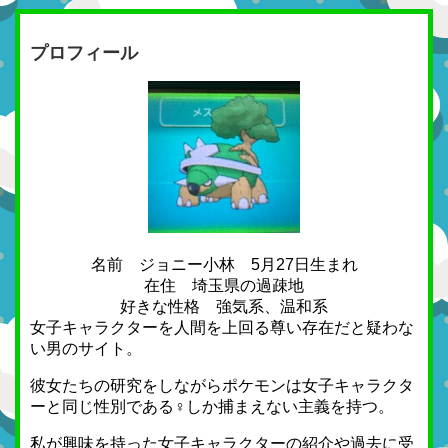
プロフィール
名前 ジョニー小林 5月27日生まれ
在住 埼玉県の過疎地
好きな性格 強気系、温和系
女子キャラクターを人間を上回る尊い存在だと疑わな
い男のサイト。
彼女たちの研究をしながらポケモンは女子キャラクタ
ーと同じ性別である♀しか捕まえない主義を持つ。
私が興味を持った女子キャラクターの紹介や過去に受