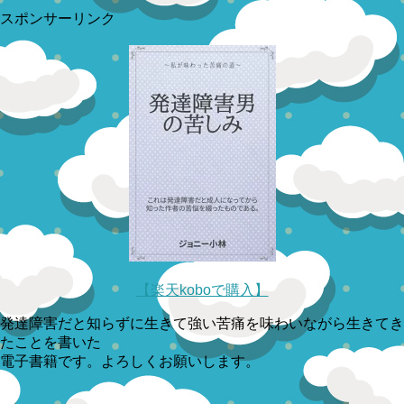
スポンサーリンク
【楽天koboで購入】
発達障害だと知らずに生きて強い苦痛を味わいながら生きてき
たことを書いた
電子書籍です。よろしくお願いします。