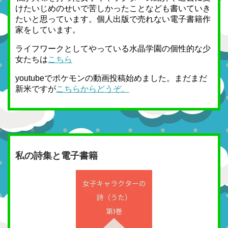
けたいじめのせいで苦しかったことなども書いていき
たいと思っています。個人出版で売れない電子書籍作
家をしています。
ライフワークとしてやっている水晶学園の個性的な少
女たちは
こちら
youtubeでポケモンの動画投稿始めました。まだまだ
新米ですが
こちらからどうぞ。
私の詩集と電子書籍